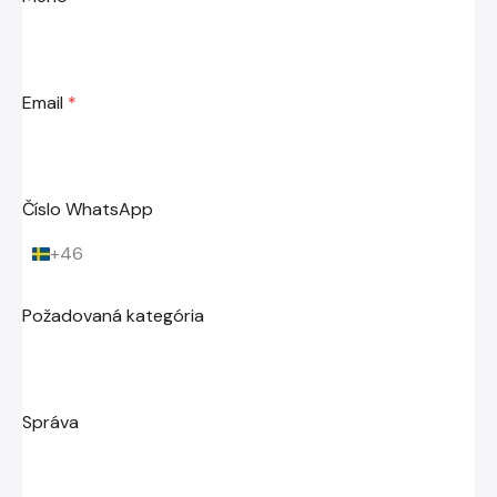
Email
*
Číslo WhatsApp
+46
S
w
e
Požadovaná kategória
d
e
n
+
4
Správa
6