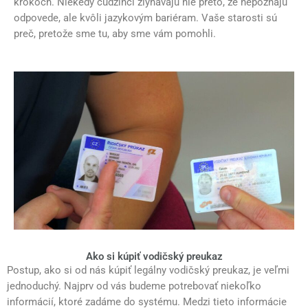
krokoch. Niekedy cudzinci zlyhávajú nie preto, že nepoznajú
odpovede, ale kvôli jazykovým bariéram. Vaše starosti sú
preč, pretože sme tu, aby sme vám pomohli.
Ako si kúpiť vodičský preukaz
Postup, ako si od nás kúpiť legálny vodičský preukaz, je veľmi
jednoduchý. Najprv od vás budeme potrebovať niekoľko
informácií, ktoré zadáme do systému. Medzi tieto informácie