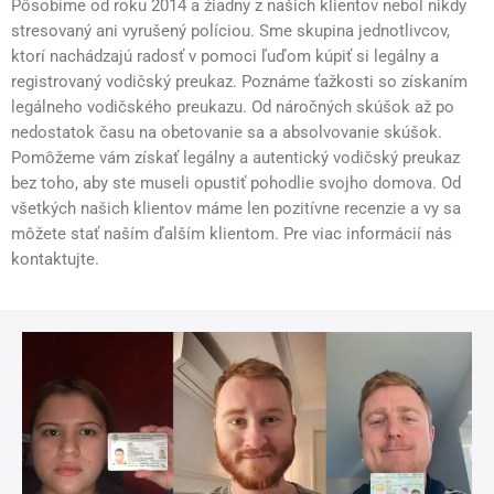
Pôsobíme od roku 2014 a žiadny z našich klientov nebol nikdy
stresovaný ani vyrušený políciou. Sme skupina jednotlivcov,
ktorí nachádzajú radosť v pomoci ľuďom kúpiť si legálny a
registrovaný vodičský preukaz. Poznáme ťažkosti so získaním
legálneho vodičského preukazu. Od náročných skúšok až po
nedostatok času na obetovanie sa a absolvovanie skúšok.
Pomôžeme vám získať legálny a autentický vodičský preukaz
bez toho, aby ste museli opustiť pohodlie svojho domova. Od
všetkých našich klientov máme len pozitívne recenzie a vy sa
môžete stať naším ďalším klientom. Pre viac informácií nás
kontaktujte.