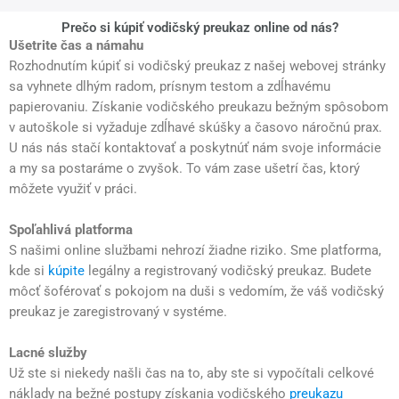
Prečo si kúpiť vodičský preukaz online od nás?
Ušetrite čas a námahu
Rozhodnutím kúpiť si vodičský preukaz z našej webovej stránky
sa vyhnete dlhým radom, prísnym testom a zdĺhavému
papierovaniu. Získanie vodičského preukazu bežným spôsobom
v autoškole si vyžaduje zdĺhavé skúšky a časovo náročnú prax.
U nás nás stačí kontaktovať a poskytnúť nám svoje informácie
a my sa postaráme o zvyšok. To vám zase ušetrí čas, ktorý
môžete využiť v práci.
Spoľahlivá platforma
S našimi online službami nehrozí žiadne riziko. Sme platforma,
kde si
kúpite
legálny a registrovaný vodičský preukaz. Budete
môcť šoférovať s pokojom na duši s vedomím, že váš vodičský
preukaz je zaregistrovaný v systéme.
Lacné služby
Už ste si niekedy našli čas na to, aby ste si vypočítali celkové
náklady na bežné postupy získania vodičského
preukazu