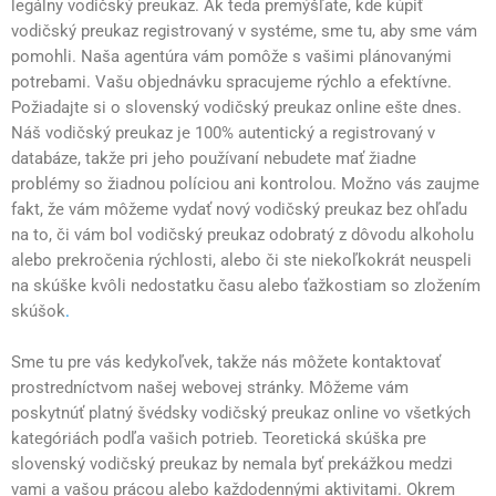
legálny vodičský preukaz. Ak teda premýšľate, kde kúpiť
vodičský preukaz registrovaný v systéme, sme tu, aby sme vám
pomohli. Naša agentúra vám pomôže s vašimi plánovanými
potrebami. Vašu objednávku spracujeme rýchlo a efektívne.
Požiadajte si o slovenský vodičský preukaz online ešte dnes.
Náš vodičský preukaz je 100% autentický a registrovaný v
databáze, takže pri jeho používaní nebudete mať žiadne
problémy so žiadnou políciou ani kontrolou. Možno vás zaujme
fakt, že vám môžeme vydať nový vodičský preukaz bez ohľadu
na to, či vám bol vodičský preukaz odobratý z dôvodu alkoholu
alebo prekročenia rýchlosti, alebo či ste niekoľkokrát neuspeli
na skúške kvôli nedostatku času alebo ťažkostiam so zložením
skúšok
.
Sme tu pre vás kedykoľvek, takže nás môžete kontaktovať
prostredníctvom našej webovej stránky. Môžeme vám
poskytnúť platný švédsky vodičský preukaz online vo všetkých
kategóriách podľa vašich potrieb. Teoretická skúška pre
slovenský vodičský preukaz by nemala byť prekážkou medzi
vami a vašou prácou alebo každodennými aktivitami. Okrem