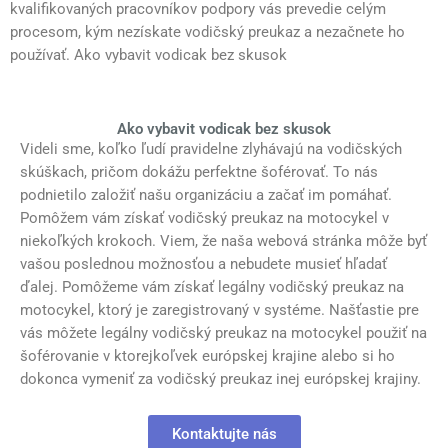
kvalifikovaných pracovníkov podpory vás prevedie celým
procesom, kým nezískate vodičský preukaz a nezačnete ho
používať. Ako vybavit vodicak bez skusok
Ako vybavit vodicak bez skusok
Videli sme, koľko ľudí pravidelne zlyhávajú na vodičských
skúškach, pričom dokážu perfektne šoférovať. To nás
podnietilo založiť našu organizáciu a začať im pomáhať.
Pomôžem vám získať vodičský preukaz na motocykel v
niekoľkých krokoch. Viem, že naša webová stránka môže byť
vašou poslednou možnosťou a nebudete musieť hľadať
ďalej. Pomôžeme vám získať legálny vodičský preukaz na
motocykel, ktorý je zaregistrovaný v systéme. Našťastie pre
vás môžete legálny vodičský preukaz na motocykel použiť na
šoférovanie v ktorejkoľvek európskej krajine alebo si ho
dokonca vymeniť za vodičský preukaz inej európskej krajiny.
Kontaktujte nás