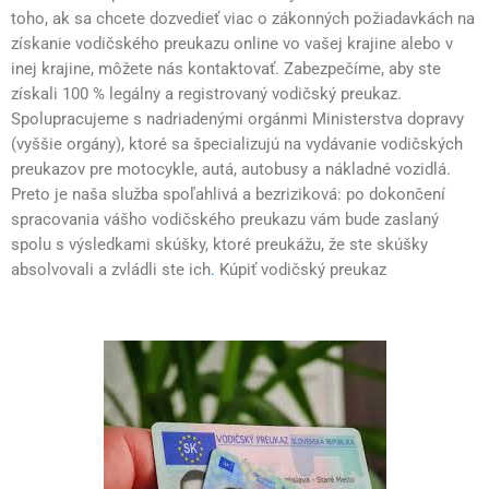
toho, ak sa chcete dozvedieť viac o zákonných požiadavkách na
získanie vodičského preukazu online vo vašej krajine alebo v
inej krajine, môžete nás kontaktovať. Zabezpečíme, aby ste
získali 100 % legálny a registrovaný vodičský preukaz.
Spolupracujeme s nadriadenými orgánmi Ministerstva dopravy
(vyššie orgány), ktoré sa špecializujú na vydávanie vodičských
preukazov pre motocykle, autá, autobusy a nákladné vozidlá.
Preto je naša služba spoľahlivá a bezriziková: po dokončení
spracovania vášho vodičského preukazu vám bude zaslaný
spolu s výsledkami skúšky, ktoré preukážu, že ste skúšky
absolvovali a zvládli ste ich
.
Kúpiť vodičský preukaz