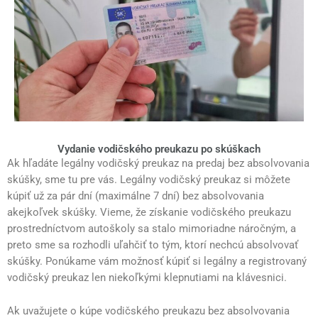
Vydanie vodičského preukazu po skúškach
Ak hľadáte legálny vodičský preukaz na predaj bez absolvovania
skúšky, sme tu pre vás. Legálny vodičský preukaz si môžete
kúpiť už za pár dní (maximálne 7 dní) bez absolvovania
akejkoľvek skúšky. Vieme, že získanie vodičského preukazu
prostredníctvom autoškoly sa stalo mimoriadne náročným, a
preto sme sa rozhodli uľahčiť to tým, ktorí nechcú absolvovať
skúšky. Ponúkame vám možnosť kúpiť si legálny a registrovaný
vodičský preukaz len niekoľkými klepnutiami na klávesnici.
Ak uvažujete o kúpe vodičského preukazu bez absolvovania