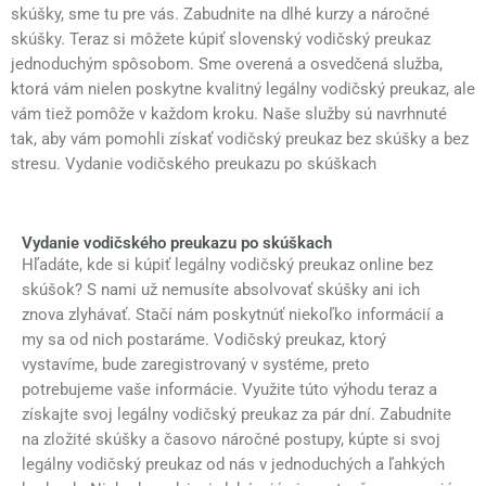
skúšky, sme tu pre vás. Zabudnite na dlhé kurzy a náročné
skúšky. Teraz si môžete kúpiť slovenský vodičský preukaz
jednoduchým spôsobom. Sme overená a osvedčená služba,
ktorá vám nielen poskytne kvalitný legálny vodičský preukaz, ale
vám tiež pomôže v každom kroku. Naše služby sú navrhnuté
tak, aby vám pomohli získať vodičský preukaz bez skúšky a bez
stresu. Vydanie vodičského preukazu po skúškach
Vydanie vodičského preukazu po skúškach
Hľadáte, kde si kúpiť legálny vodičský preukaz online bez
skúšok? S nami už nemusíte absolvovať skúšky ani ich
znova zlyhávať. Stačí nám poskytnúť niekoľko informácií a
my sa od nich postaráme. Vodičský preukaz, ktorý
vystavíme, bude zaregistrovaný v systéme, preto
potrebujeme vaše informácie. Využite túto výhodu teraz a
získajte svoj legálny vodičský preukaz za pár dní. Zabudnite
na zložité skúšky a časovo náročné postupy, kúpte si svoj
legálny vodičský preukaz od nás v jednoduchých a ľahkých