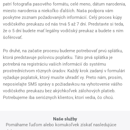
patrí fotografia pasového formátu, celé meno, dátum narodenia,
miesto narodenia a niekoľko ďalších. Naša podpora vám
poskytne zoznam požadovaných informácií. Celý proces kúpy
vodičského preukazu od nás trvá 5 až 7 dní. Predstavte si teda,
že o 5 dní budete mať legálny vodičský preukaz a budete s ním
šoférovať.
Po druhé, na začatie procesu budeme potrebovať prvú splátku,
ktorá predstavuje polovicu poplatku. Táto prvá splátka je
potrebná na registráciu vašich informácií do systému
prostredníctvom rôznych úradov. Každý krok zadaný v formulári
vyžaduje poplatok, ktorý musíte uhradiť vy. Preto nám, prosím,
neposielajte SMS správy s požiadavkou na vyhotovenie vášho
vodičského preukazu bez akýchkoľvek zálohových platieb.
Potrebujeme iba serióznych klientov, ktorí vedia, čo chcú.
Naše služby
Pomáhame ľuďom alebo komukoľvek získať nasledujúce