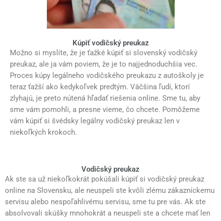
Kúpiť vodičský preukaz
Možno si myslíte, že je ťažké kúpiť si slovenský vodičský
preukaz, ale ja vám poviem, že je to najjednoduchšia vec.
Proces kúpy legálneho vodičského preukazu z autoškoly je
teraz ťažší ako kedykoľvek predtým. Väčšina ľudí, ktorí
zlyhajú, je preto nútená hľadať riešenia online. Sme tu, aby
sme vám pomohli, a presne vieme, čo chcete. Pomôžeme
vám kúpiť si švédsky legálny vodičský preukaz len v
niekoľkých krokoch.
Vodičský preukaz
Ak ste sa už niekoľkokrát pokúšali kúpiť si vodičský preukaz
online na Slovensku, ale neuspeli ste kvôli zlému zákazníckemu
servisu alebo nespoľahlivému servisu, sme tu pre vás. Ak ste
absolvovali skúšky mnohokrát a neuspeli ste a chcete mať len