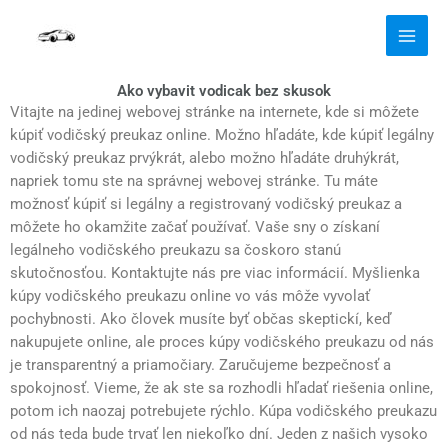
Skip
to
content
Ako vybavit vodicak bez skusok
Vitajte na jedinej webovej stránke na internete, kde si môžete
kúpiť vodičský preukaz online. Možno hľadáte, kde kúpiť legálny
vodičský preukaz prvýkrát, alebo možno hľadáte druhýkrát,
napriek tomu ste na správnej webovej stránke. Tu máte
možnosť kúpiť si legálny a registrovaný vodičský preukaz a
môžete ho okamžite začať používať. Vaše sny o získaní
legálneho vodičského preukazu sa čoskoro stanú
skutočnosťou. Kontaktujte nás pre viac informácií. Myšlienka
kúpy vodičského preukazu online vo vás môže vyvolať
pochybnosti. Ako človek musíte byť občas skeptickí, keď
nakupujete online, ale proces kúpy vodičského preukazu od nás
je transparentný a priamočiary. Zaručujeme bezpečnosť a
spokojnosť. Vieme, že ak ste sa rozhodli hľadať riešenia online,
potom ich naozaj potrebujete rýchlo. Kúpa vodičského preukazu
od nás teda bude trvať len niekoľko dní. Jeden z našich vysoko