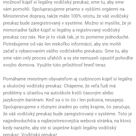
možnosť kúpiť si legálny vodičský preukaz, sme tu, aby sme
vám pomohli. Spolupracujeme priamo s vyššími orgánmi na
Ministerstve dopravy, takže máte 100% istotu, že váš vodičský
preukaz bude zaregistrovaný v systéme. Možno si myslíte, že je
mimoriadne ťažké kúpiť si legálny a registrovaný vodičský
preukaz cez nás. Nie je to však tak, je to pomerne jednoduché.
Potrebujeme od vás len niekoľko informácií, aby ste mohli
začať s vybavovaním vášho vodičského preukazu. Sme tu, aby
sme vám celý proces uľahčili a vy ste nemuseli opustiť pohodlie
svojho domova. Využite túto príležitosť hneď teraz.
Pomáhame miestnym obyvateľom aj cudzincom kúpiť si legálny
a skutočný vodičský preukaz. Chápeme, že veľa ľudí má
problémy s účasťou na autoškole kvôli časovým alebo
jazykovým bariéram. Keď sa o to čo i len pokúsia, neuspejú.
Spolupracujeme s rôznymi úradmi po celej krajine, čo zaručuje,
že váš vodičský preukaz bude zaregistrovaný v systéme. Toto je
najjednoduchšia a najbezstresovejšia webová stránka, na ktorú
kedy narazíte, aby ste si úspešne kúpili legálny vodičský
preukaz. Vodičský preukaz