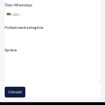
Číslo WhatsApp
+380
U
k
r
Požadovaná kategória
a
i
n
e
+
Správa
3
8
0
Odoslať