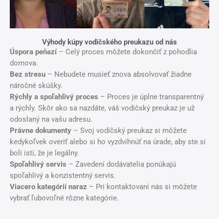
Výhody kúpy vodičského preukazu od nás
Úspora peňazí
– Celý proces môžete dokončiť z pohodlia
domova.
Bez stresu
– Nebudete musieť znova absolvovať žiadne
náročné skúšky.
Rýchly a spoľahlivý proces
– Proces je úplne transparentný
a rýchly. Skôr ako sa nazdáte, váš vodičský preukaz je už
odoslaný na vašu adresu.
Právne dokumenty
– Svoj vodičský preukaz si môžete
kedykoľvek overiť alebo si ho vyzdvihnúť na úrade, aby ste si
boli istí, že je legálny.
Spoľahlivý servis
– Zavedení dodávatelia ponúkajú
spoľahlivý a konzistentný servis.
Viacero kategórií naraz
– Pri kontaktovaní nás si môžete
vybrať ľubovoľné rôzne kategórie.